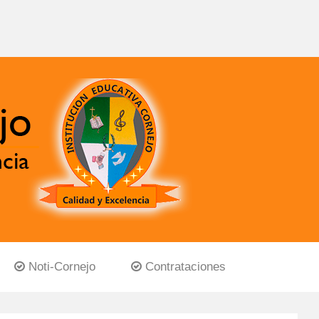
Noti-Cornejo
Contrataciones