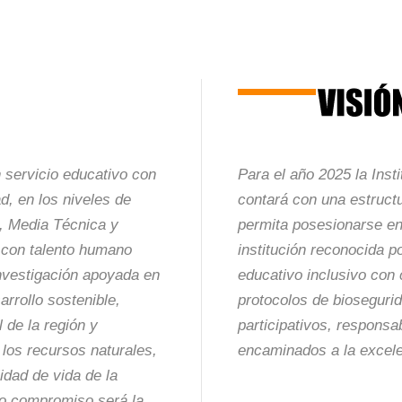
n servicio educativo con
Para el año 2025 la Inst
ad, en los niveles de
contará con una estructu
, Media Técnica y
permita posesionarse en
 con talento humano
institución reconocida p
investigación apoyada en
educativo inclusivo con
arrollo sostenible,
protocolos de bioseguri
l de la región y
participativos, responsa
 los recursos naturales,
encaminados a la excel
idad de vida de la
o compromiso será la